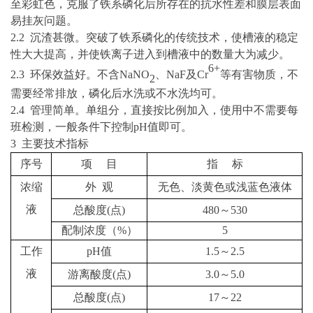
至彩虹色，克服了铁系磷化后所存在的抗水性差和膜层表面
易挂灰问题。
2.2
沉渣甚微。突破了铁系磷化的传统技术，使槽液的稳定
性大大提高，并使铁离子进入到槽液中的数量大为减少。
6+
2.3
环保效益好。不含
NaNO
、
NaF
及
Cr
等有害物质，不
2
需要经常排放，磷化后水洗或不水洗均可。
2.4
管理简单。单组分，直接按比例加入，使用中不需要每
班检测，一般条件下控制
pH
值即可。
3 主要技术指标
序号
项
目
指
标
浓缩
外
观
无色、淡黄色或浅蓝色液体
液
总酸度
(
点
)
480～530
配制浓度（
%）
5
工作
pH
值
1
.5
～
2
.5
液
游离酸度
(
点
)
3.0～5.0
总酸度
(
点
)
17～22