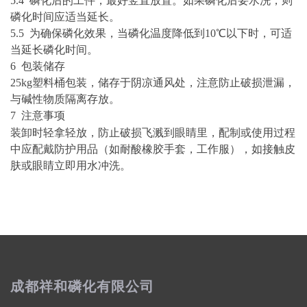
5
.4
磷化后的工件，最好竖直放置。如果磷化后要水洗，则
磷化时间应适当延长。
5
.5
为确保磷化效果，当磷化温度降低到
10℃以下时，可适
当延长磷化时间。
6 包装储存
25kg塑料桶包装，储存于阴凉通风处，注意防止破损泄漏，
与碱性物质隔离存放。
7 注意事项
装卸时轻拿轻放，防止破损飞溅到眼睛里，配制或使用过程
中应配戴防护用品（如耐酸橡胶手套，工作服），如接触皮
肤或眼睛立即用水冲洗。
成都祥和磷化有限公司