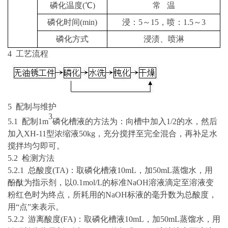
磷化温度
(
℃
)
常
温
磷化时间
(min)
浸：
5～15，喷：
1.5～3
磷化方式
浸渍、喷淋
4 工艺流程
5 配制与维护
3
5
.1
配制
1
m
磷化槽液的方法为：向槽中加入
1/2的水，然后
加入XH-11型浓缩液50
kg
，充分搅拌至完全混合，再补足水
搅拌均匀即可。
5.2
检测方法
5.
2
.
1 总酸度
(TA)
：取磷化槽液
10
mL
，加
50mL蒸馏水，用
酚酞为指示剂，以
0.1mol/L
的标准
N
aO
H溶液滴定至溶液变
粉红色时为终点，所耗用的
NaOH
标液的毫升数为总酸度，
用
“点”来表示。
5.
2
.
2 游离酸度
(FA)
：取磷化槽液
10
mL
，加
50mL蒸馏水，用