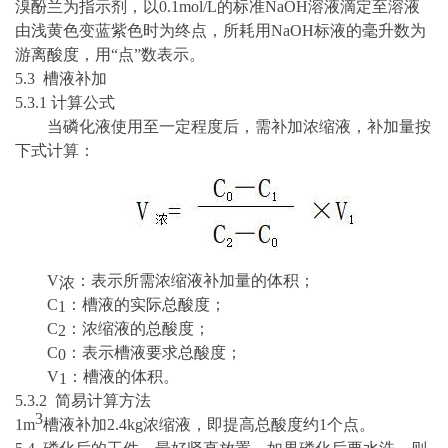
溴酚兰为指示剂，以
0.1mol/L
的标准
NaOH
溶液滴定至溶液
由浅黄色变蓝紫色时为终点，所耗用
NaOH
标液的毫升数为
游离酸度，用
“点”数表示。
5.
3 槽液补加
5.3.1 计算公式
当磷化液使用至一定程度后，需补加浓缩液，补加量按
下式计算：
V
：表示所需浓缩液补加量的体积；
浓
C
：槽液的实际总酸度；
1
C
：浓缩液的总酸度；
2
C
：表示槽液要求总酸度；
0
V
：槽液的体积。
1
5.3.2 简易计算方法
3
1m
槽液补加
2.4
kg
浓缩液，即提高总酸度约
1个点。