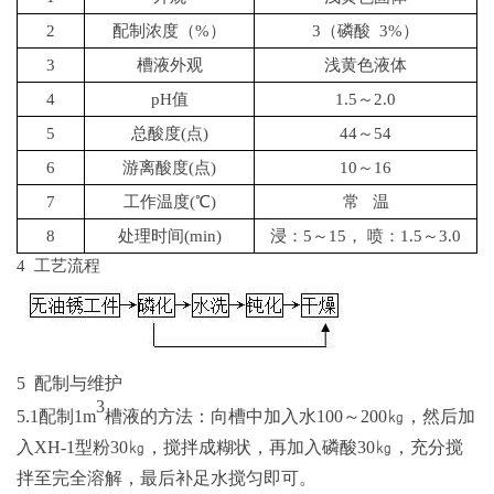
2
配制浓度（
%）
3（磷酸
3%）
3
槽液外观
浅黄色液体
4
pH值
1.5～2.0
5
总酸度
(
点
)
44～54
6
游离酸度
(
点
)
10～16
7
工作温度
(
℃
)
常
温
8
处理时间
(min)
浸：
5～15， 喷：
1.5～3
.0
4 工艺流程
5 配制与维护
3
5.1配制1
m
槽液的方法：向槽中加入水
100～200㎏，然后加
入XH-1型粉30㎏，搅拌成糊状，再加入磷酸30㎏，充分搅
拌至完全溶解，最后补足水搅匀即可。