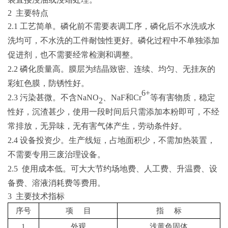
2 主要特点
2.1
工艺简单。磷化前不需要表调工序，磷化后不水洗或水
洗均可，不水洗的工件耐蚀性更好。磷化过程中不单独添加
促进剂，也不需要经常检测和调整。
2.2
磷化质量高。膜层为结晶致密、连续、均匀、无挂灰的
彩虹色膜，防锈性好。
6+
2.3
污染甚微。不含
NaNO
、
NaF
和
C
r
等有害物质，稳定
2
性好，沉渣甚少，使用一段时间后只需添加本粉即可，不经
常排放，无异味，无有害气体产生，劳动条件好。
2.4
设备投资少。生产线短，占地面积少，不需加热装置，
不需要专用三废治理设备。
2.
5 使用成本低。可大大节约场地费、人工费、升温费、设
备费、溶液消耗费等费用。
3 主要技术指标
序号
项
目
指
标
1
外观
浅黄色固体