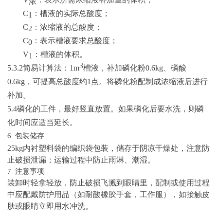
浓
C
：槽液的实际总酸度；
1
C
：浓缩液的总酸度；
2
C
：表示槽液要求总酸度；
0
V
：槽液的体积。
1
3
5.3.2简易计算法：1m
槽液，补加磷化粉
0.6kg、磷酸
0.6kg，可提高总酸度约1点。将磷化粉配制成浓缩液后进行
补加。
5.4磷化的工件，最好竖直放置。如果磷化后要水洗，则磷
化时间应适当延长。
6 包装储存
25
kg
内衬塑料袋的编织袋包装，储存于阴凉干燥处，注意防
止破损泄漏
；运输过程中防止雨淋、潮湿
。
7 注意事项
装卸时轻拿轻放，防止破损飞溅到眼睛里，
配制或使用过程
中应配戴防护用品（如耐酸橡胶手套，工作服），如接触皮
肤或眼睛立即用水冲洗。