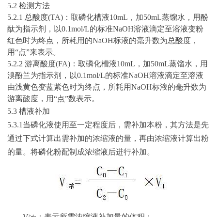
5.2
检测方法
5.
2
.
1 总酸度
(TA)
：取磷化槽液
10
mL
，加
50mL蒸馏水，用酚
酞为指示剂，以
0.1mol/L
的标准
N
aO
H溶液滴定至溶液变粉
红色时为终点，所耗用的
NaOH
标液的毫升数为总酸度，
用
“点”来表示。
5.
2
.
2 游离酸度
(FA)
：取磷化槽液
10
mL
，加
50mL蒸馏水，用
溴酚兰为指示剂，以
0.1mol/L
的标准
NaOH
溶液滴定至溶液
由浅黄色变蓝紫色时为终点，所耗用
NaOH
标液的毫升数为
游离酸度，用
“点”数表示。
5.3
槽液补加
5.3.1
当磷化液使用至一定程度后，需补加本粉，其方法是先
通过下式计算出需补加的浓缩液的量，再由浓缩液计算出粉
的量。将磷化粉配制成浓缩液后进行补加。
V
：表示所需浓缩液补加量的体积；