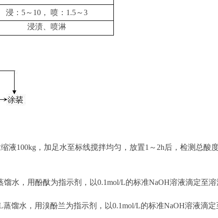
浸：
5～10， 喷：
1.5～3
浸渍、喷淋
缩液100
kg
，加足水至标线搅拌均匀，放置
1～2
h
后，检测总酸
L蒸馏水，用酚酞为指示剂，以
0.1mol/L
的标准
N
aO
H溶液滴定至溶
mL蒸馏水，用溴酚兰为指示剂，以
0.1mol/L
的标准
NaOH
溶液滴定
示。