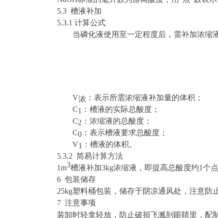
5.
3 槽液补加
5.3.1 计算公式
当磷化液使用至一定程度后，需补加浓缩
V
：表示所需浓缩液补加量的体积；
浓
C
：槽液的实际总酸度；
1
C
：浓缩液的总酸度；
2
C
：表示槽液要求总酸度；
0
V
：槽液的体积。
1
5.3.2 简易计算方法
3
1m
槽液补加
3
kg
浓缩液，即提高总酸度约
1个
6 包装储存
25kg塑料桶包装，储存于阴凉通风处，注意
7 注意事项
装卸时轻拿轻放，防止破损飞溅到眼睛里，配