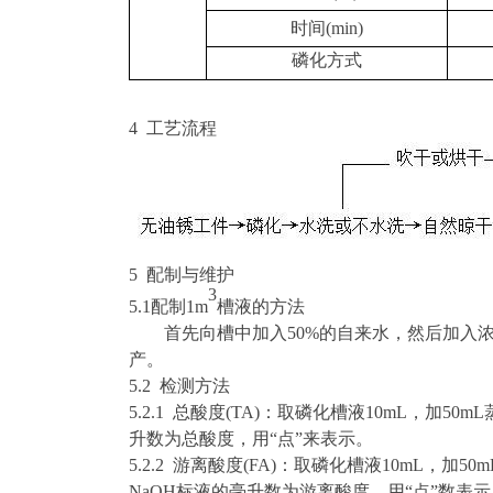
时间
(min)
磷化方式
4 工艺流程
5 配制与维护
3
5.1配制1
m
槽液的方法
首先向槽中加入
50%的自来水，然后加入浓
产。
5.2
检测方法
5.
2
.
1 总酸度
(TA)
：取磷化槽液
10
mL
，加
50m
升数为总酸度，用
“点”来表示。
5.
2
.
2 游离酸度
(FA)
：取磷化槽液
10
mL
，加
50
NaOH
标液的毫升数为游离酸度，用
“点”数表