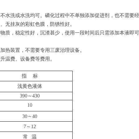
后不水洗或水洗均可。磷化过程中不单独添加促进剂，也不需要
匀、无挂灰的彩虹色膜，防锈性好。
害物质，稳定性好，沉渣甚少，使用一段时间后只需添加本液即
需加热装置，不需要专用三废治理设备。
、升温费、设备费等费用。
指
标
浅黄色液体
390～430
10
30～40
7～12
常
温