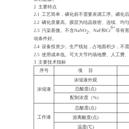
2 主要特点
2.1
工艺简单，磷化前不需要表调工序。磷化
2.2
磷化质量高。膜层为结晶致密、连续、均
6+
2.3
污染甚微。不含
NaNO
、
NaF
和
C
r
等有
2
动条件好。
2.4
设备投资少。生产线短，占地面积少，不
2.
5 使用成本低。可大大节约场地费、人工费
3 主要技术指标
序号
项
目
浓缩液外观
总酸度
(
点
)
浓缩液
配制浓度（
%）
总酸度
(
点
)
工作液
游离酸度
(
点
)
温度
(
℃
)