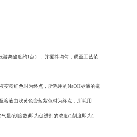
降低游离酸度约1点），并搅拌均匀，调至工艺范
液变粉红色时为终点，所耗用的
NaOH
标液的毫
至溶液由浅黄色变蓝紫色时为终点，所耗用
的气量
(
刻度数
)
即为促进剂的浓度
(1
刻度即为
1