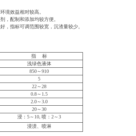
。环境效益相对较高。
药剂，配制和添加均较方便。
性较好，指标可调范围较宽，沉渣量较少。
指
标
浅绿色液体
850～910
5
22～28
0.8～1.5
2.0～3.0
20～30
浸：
5～10, 喷：2～3
浸渍、喷淋