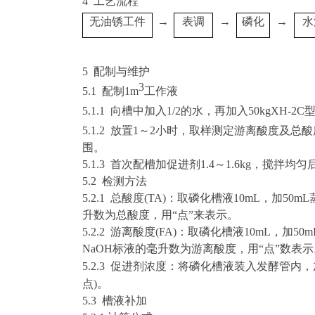
4 工艺流程
无油锈工件
→
表调
→
磷化
→
水
5 配制与维护
3
5
.1
配制
1m
工作液
5.1.1
向槽中加入
1/2的水，再加入50kgXH
5.1.2
放置
1～2小时，取样测定游离酸度及总酸
围。
5.1.
3 首次配槽加促进剂1.4～
1.
6
kg
，搅拌均匀
5.2
检测方法
5.
2
.
1 总酸度
(TA)
：取磷化槽液
10
mL
，加
50m
升数为总酸度，用
“点”来表示。
5.
2
.
2 游离酸度
(FA)
：取磷化槽液
10
mL
，加
50
NaOH
标液的毫升数为游离酸度，用
“点”数表
5.2.3
促进剂浓度：将磷化槽液装入发酵管内，
点)。
5.
3 槽液补加