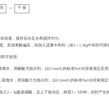
洗
→
干
燥
-2C型浓缩液，搅拌后补足水再搅拌均匀。
度。若游离酸偏高，则加入适量中和剂（加1～1.3kg中和剂可
后即可使用。
L蒸馏水，用酚酞为指示剂，以
0.1mol/L
的标准
N
aO
H溶液滴定至溶
mL蒸馏水，用溴酚兰为指示剂，以
0.1mol/L
的标准
NaOH
溶液滴定
示。
加入
2～3
g
氨基磺酸，且上下振动后，静置
2～3分钟，此时产生