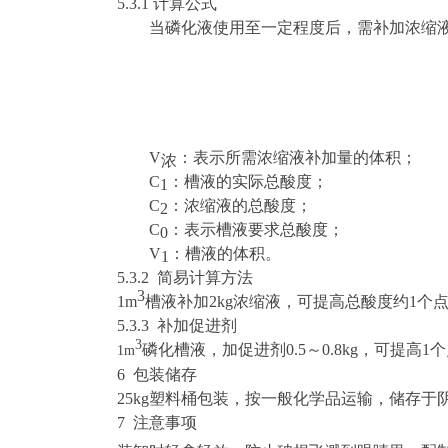
5.3.1 计算公式
当磷化液使用至一定程度后，需补加浓缩
V
：表示所需浓缩液补加量的体积；
浓
C
：槽液的实际总酸度；
1
C
：浓缩液的总酸度；
2
C
：表示槽液要求总酸度；
0
V
：槽液的体积。
1
5.3.2 简易计算方法
3
1m
槽液补加
2
kg
浓缩液，可提高总酸度约
1个
5.3.3 补加促进剂
3
磷化槽液，加促进剂
0.5～0.8kg
，可提高
1
1m
6 包装储存
25kg塑料桶包装，按一般化学品运输，储存
7 注意事项