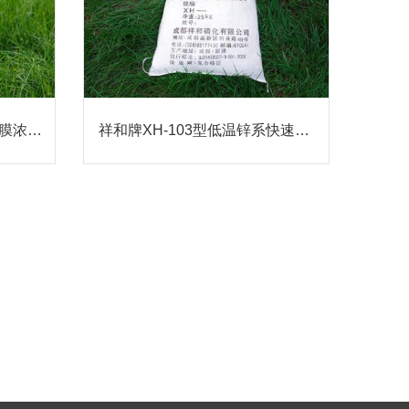
祥和牌XH-24型宽温快速灰膜浓缩液
祥和牌XH-103型低温锌系快速磷化粉