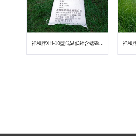
祥和牌XH-10型低温低锌含锰磷化粉