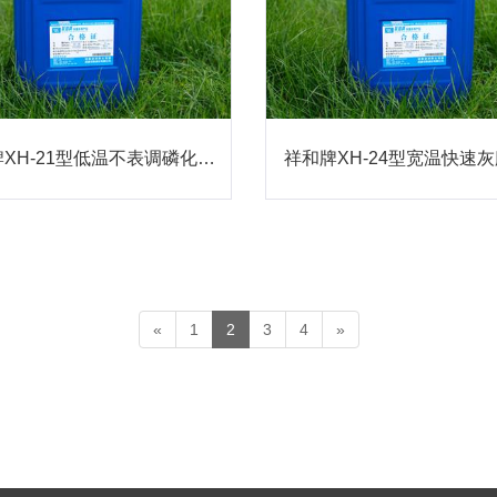
祥和牌XH-21型低温不表调磷化浓缩液
«
1
2
3
4
»