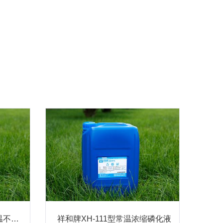
祥和牌XH-115型常（低）温不表调浓缩磷化液
祥和牌XH-111型常温浓缩磷化液