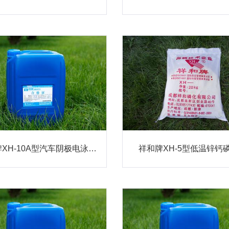
祥和牌XH-10A型汽车阴极电泳专用磷化液
祥和牌XH-5型低温锌钙